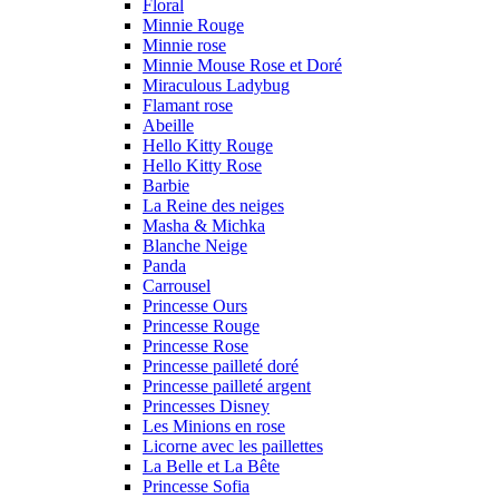
Floral
Minnie Rouge
Minnie rose
Minnie Mouse Rose et Doré
Miraculous Ladybug
Flamant rose
Abeille
Hello Kitty Rouge
Hello Kitty Rose
Barbie
La Reine des neiges
Masha & Michka
Blanche Neige
Panda
Carrousel
Princesse Ours
Princesse Rouge
Princesse Rose
Princesse pailleté doré
Princesse pailleté argent
Princesses Disney
Les Minions en rose
Licorne avec les paillettes
La Belle et La Bête
Princesse Sofia