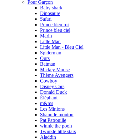
Pour Garçon
Baby shark
Dinosaure
Safari
Prince bleu roi
Prince bleu ciel
Marin
Little Man
Little Man - Bleu Ciel
Spiderman
Ours
Batman
Mickey Mouse
Thème Avengers
Cowboy
Disney Cars
Donald Duck
Éléphant
m&ms
Les Minions
Shaun le mouton
Pat Patrouille
winnie the pooh
Twinkle little stars
Aladdin