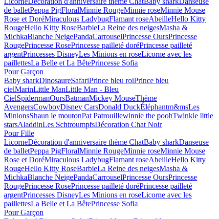
Licorne
Décoration d'anniversaire thème Chat
Baby shark
Danseuse
de ballet
Peppa Pig
Floral
Minnie Rouge
Minnie rose
Minnie Mouse
Rose et Doré
Miraculous Ladybug
Flamant rose
Abeille
Hello Kitty
Rouge
Hello Kitty Rose
Barbie
La Reine des neiges
Masha &
Michka
Blanche Neige
Panda
Carrousel
Princesse Ours
Princesse
Rouge
Princesse Rose
Princesse pailleté doré
Princesse pailleté
argent
Princesses Disney
Les Minions en rose
Licorne avec les
paillettes
La Belle et La Bête
Princesse Sofia
Pour Garçon
Baby shark
Dinosaure
Safari
Prince bleu roi
Prince bleu
ciel
Marin
Little Man
Little Man - Bleu
Ciel
Spiderman
Ours
Batman
Mickey Mouse
Thème
Avengers
Cowboy
Disney Cars
Donald Duck
Éléphant
m&ms
Les
Minions
Shaun le mouton
Pat Patrouille
winnie the pooh
Twinkle little
stars
Aladdin
Les Schtroumpfs
Décoration Chat Noir
Pour Fille
Licorne
Décoration d'anniversaire thème Chat
Baby shark
Danseuse
de ballet
Peppa Pig
Floral
Minnie Rouge
Minnie rose
Minnie Mouse
Rose et Doré
Miraculous Ladybug
Flamant rose
Abeille
Hello Kitty
Rouge
Hello Kitty Rose
Barbie
La Reine des neiges
Masha &
Michka
Blanche Neige
Panda
Carrousel
Princesse Ours
Princesse
Rouge
Princesse Rose
Princesse pailleté doré
Princesse pailleté
argent
Princesses Disney
Les Minions en rose
Licorne avec les
paillettes
La Belle et La Bête
Princesse Sofia
Pour Garçon