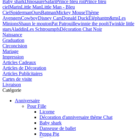
Baby shark
Dinosaure
Safari
Prince bleu roi
Prince bleu
ciel
Marin
Little Man
Little Man - Bleu
Ciel
Spiderman
Ours
Batman
Mickey Mouse
Thème
Avengers
Cowboy
Disney Cars
Donald Duck
Éléphant
m&ms
Les
Minions
Shaun le mouton
Pat Patrouille
winnie the pooh
Twinkle little
stars
Aladdin
Les Schtroumpfs
Décoration Chat Noir
Naissance
Graduation
Circoncision
Mariage
Impression
Articles Cadeaux
Articles de Décoration
Articles Publicitaires
Cartes de visite
Livraison
Catégorie
Anniversaire
Pour Fille
Licorne
Décoration d'anniversaire thème Chat
Baby shark
Danseuse de ballet
Peppa Pig