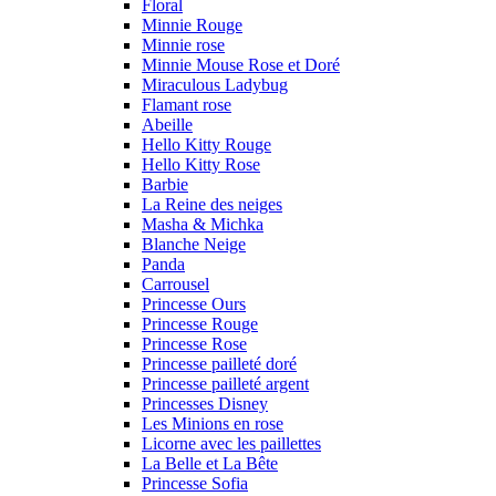
Floral
Minnie Rouge
Minnie rose
Minnie Mouse Rose et Doré
Miraculous Ladybug
Flamant rose
Abeille
Hello Kitty Rouge
Hello Kitty Rose
Barbie
La Reine des neiges
Masha & Michka
Blanche Neige
Panda
Carrousel
Princesse Ours
Princesse Rouge
Princesse Rose
Princesse pailleté doré
Princesse pailleté argent
Princesses Disney
Les Minions en rose
Licorne avec les paillettes
La Belle et La Bête
Princesse Sofia