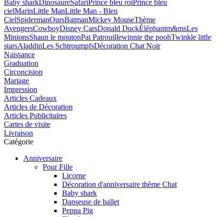
Baby shark
Dinosaure
Safari
Prince bleu roi
Prince bleu
ciel
Marin
Little Man
Little Man - Bleu
Ciel
Spiderman
Ours
Batman
Mickey Mouse
Thème
Avengers
Cowboy
Disney Cars
Donald Duck
Éléphant
m&ms
Les
Minions
Shaun le mouton
Pat Patrouille
winnie the pooh
Twinkle little
stars
Aladdin
Les Schtroumpfs
Décoration Chat Noir
Naissance
Graduation
Circoncision
Mariage
Impression
Articles Cadeaux
Articles de Décoration
Articles Publicitaires
Cartes de visite
Livraison
Catégorie
Anniversaire
Pour Fille
Licorne
Décoration d'anniversaire thème Chat
Baby shark
Danseuse de ballet
Peppa Pig