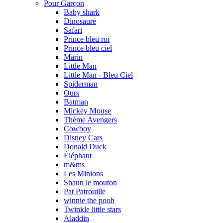
Pour Garçon
Baby shark
Dinosaure
Safari
Prince bleu roi
Prince bleu ciel
Marin
Little Man
Little Man - Bleu Ciel
Spiderman
Ours
Batman
Mickey Mouse
Thème Avengers
Cowboy
Disney Cars
Donald Duck
Éléphant
m&ms
Les Minions
Shaun le mouton
Pat Patrouille
winnie the pooh
Twinkle little stars
Aladdin