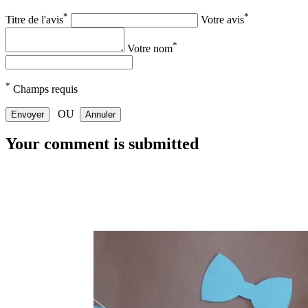
*
*
Titre de l'avis
Votre avis
*
Votre nom
*
Champs requis
OU
Envoyer
Annuler
Your comment is submitted