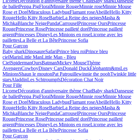
Licorne
Décoration d'anniversaire thème Chat
Baby shark
Danseuse
de ballet
Peppa Pig
Floral
Minnie Rouge
Minnie rose
Minnie Mouse
Rose et Doré
Miraculous Ladybug
Flamant rose
Abeille
Hello Kitty
Rouge
Hello Kitty Rose
Barbie
La Reine des neiges
Masha &
Michka
Blanche Neige
Panda
Carrousel
Princesse Ours
Princesse
Rouge
Princesse Rose
Princesse pailleté doré
Princesse pailleté
argent
Princesses Disney
Les Minions en rose
Licorne avec les
paillettes
La Belle et La Bête
Princesse Sofia
Pour Garçon
Baby shark
Dinosaure
Safari
Prince bleu roi
Prince bleu
ciel
Marin
Little Man
Little Man - Bleu
Ciel
Spiderman
Ours
Batman
Mickey Mouse
Thème
Avengers
Cowboy
Disney Cars
Donald Duck
Éléphant
m&ms
Les
Minions
Shaun le mouton
Pat Patrouille
winnie the pooh
Twinkle little
stars
Aladdin
Les Schtroumpfs
Décoration Chat Noir
Pour Fille
Licorne
Décoration d'anniversaire thème Chat
Baby shark
Danseuse
de ballet
Peppa Pig
Floral
Minnie Rouge
Minnie rose
Minnie Mouse
Rose et Doré
Miraculous Ladybug
Flamant rose
Abeille
Hello Kitty
Rouge
Hello Kitty Rose
Barbie
La Reine des neiges
Masha &
Michka
Blanche Neige
Panda
Carrousel
Princesse Ours
Princesse
Rouge
Princesse Rose
Princesse pailleté doré
Princesse pailleté
argent
Princesses Disney
Les Minions en rose
Licorne avec les
paillettes
La Belle et La Bête
Princesse Sofia
Pour Garçon