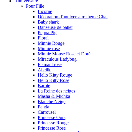
Anniversaire
Pour Fille
Licorne
Décoration d'anniversaire thème Chat
Baby shark
Danseuse de ballet
Peppa Pig
Floral
Minnie Rouge
Minnie rose
Minnie Mouse Rose et Doré
Miraculous Ladybug
Flamant rose
Abeille
Hello Kitty Rouge
Hello Kitty Rose
Barbie
La Reine des neiges
Masha & Michka
Blanche Neige
Panda
Carrousel
Princesse Ours
Princesse Rouge
Princesse Rose