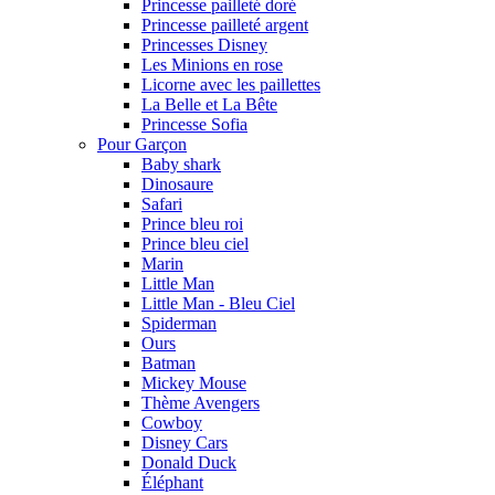
Princesse pailleté doré
Princesse pailleté argent
Princesses Disney
Les Minions en rose
Licorne avec les paillettes
La Belle et La Bête
Princesse Sofia
Pour Garçon
Baby shark
Dinosaure
Safari
Prince bleu roi
Prince bleu ciel
Marin
Little Man
Little Man - Bleu Ciel
Spiderman
Ours
Batman
Mickey Mouse
Thème Avengers
Cowboy
Disney Cars
Donald Duck
Éléphant