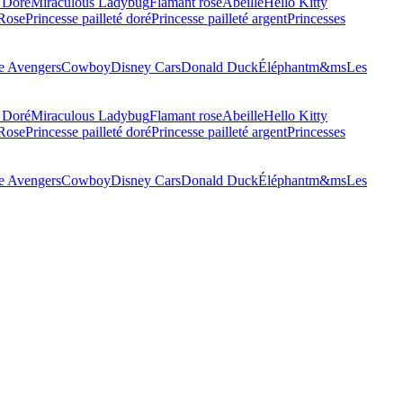
 Doré
Miraculous Ladybug
Flamant rose
Abeille
Hello Kitty
 Rose
Princesse pailleté doré
Princesse pailleté argent
Princesses
 Avengers
Cowboy
Disney Cars
Donald Duck
Éléphant
m&ms
Les
 Doré
Miraculous Ladybug
Flamant rose
Abeille
Hello Kitty
 Rose
Princesse pailleté doré
Princesse pailleté argent
Princesses
 Avengers
Cowboy
Disney Cars
Donald Duck
Éléphant
m&ms
Les