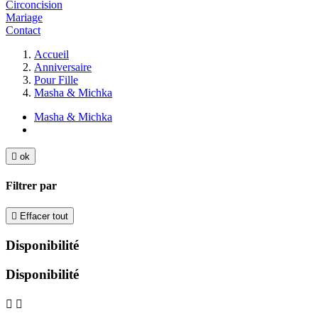
Circoncision
Mariage
Contact
Accueil
Anniversaire
Pour Fille
Masha & Michka
Masha & Michka

ok
Filtrer par

Effacer tout
Disponibilité
Disponibilité

