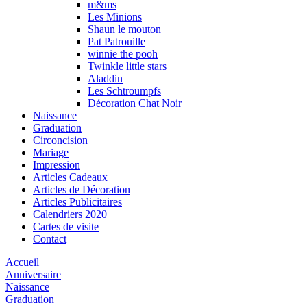
m&ms
Les Minions
Shaun le mouton
Pat Patrouille
winnie the pooh
Twinkle little stars
Aladdin
Les Schtroumpfs
Décoration Chat Noir
Naissance
Graduation
Circoncision
Mariage
Impression
Articles Cadeaux
Articles de Décoration
Articles Publicitaires
Calendriers 2020
Cartes de visite
Contact
Accueil
Anniversaire
Naissance
Graduation