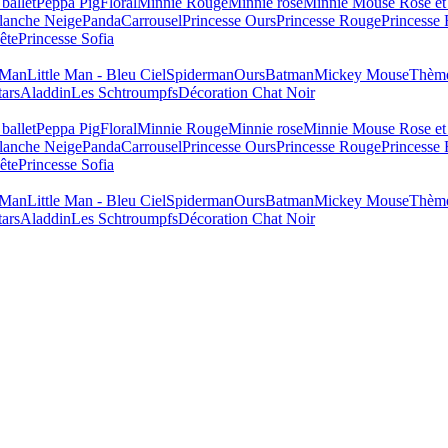
ballet
Peppa Pig
Floral
Minnie Rouge
Minnie rose
Minnie Mouse Rose et
lanche Neige
Panda
Carrousel
Princesse Ours
Princesse Rouge
Princesse
ête
Princesse Sofia
e Man
Little Man - Bleu Ciel
Spiderman
Ours
Batman
Mickey Mouse
Thème
tars
Aladdin
Les Schtroumpfs
Décoration Chat Noir
ballet
Peppa Pig
Floral
Minnie Rouge
Minnie rose
Minnie Mouse Rose et
lanche Neige
Panda
Carrousel
Princesse Ours
Princesse Rouge
Princesse
ête
Princesse Sofia
e Man
Little Man - Bleu Ciel
Spiderman
Ours
Batman
Mickey Mouse
Thème
tars
Aladdin
Les Schtroumpfs
Décoration Chat Noir