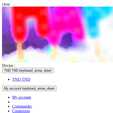
close
Devise :
TND TND
keyboard_arrow_down
TND TND
My account
keyboard_arrow_down
My account
Commander
Connexion