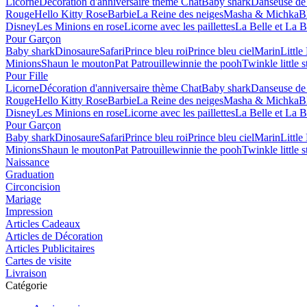
Licorne
Décoration d'anniversaire thème Chat
Baby shark
Danseuse de 
Rouge
Hello Kitty Rose
Barbie
La Reine des neiges
Masha & Michka
B
Disney
Les Minions en rose
Licorne avec les paillettes
La Belle et La B
Pour Garçon
Baby shark
Dinosaure
Safari
Prince bleu roi
Prince bleu ciel
Marin
Littl
Minions
Shaun le mouton
Pat Patrouille
winnie the pooh
Twinkle little s
Pour Fille
Licorne
Décoration d'anniversaire thème Chat
Baby shark
Danseuse de 
Rouge
Hello Kitty Rose
Barbie
La Reine des neiges
Masha & Michka
B
Disney
Les Minions en rose
Licorne avec les paillettes
La Belle et La B
Pour Garçon
Baby shark
Dinosaure
Safari
Prince bleu roi
Prince bleu ciel
Marin
Littl
Minions
Shaun le mouton
Pat Patrouille
winnie the pooh
Twinkle little s
Naissance
Graduation
Circoncision
Mariage
Impression
Articles Cadeaux
Articles de Décoration
Articles Publicitaires
Cartes de visite
Livraison
Catégorie