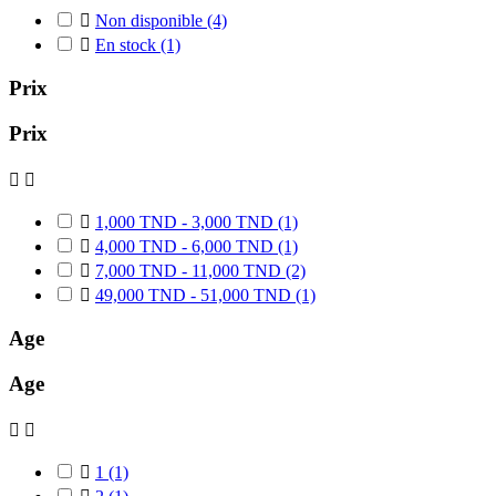

Non disponible
(4)

En stock
(1)
Prix
Prix



1,000 TND - 3,000 TND
(1)

4,000 TND - 6,000 TND
(1)

7,000 TND - 11,000 TND
(2)

49,000 TND - 51,000 TND
(1)
Age
Age



1
(1)