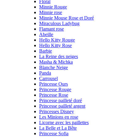
Floral
Minnie Rouge
Minnie rose
Minnie Mouse Rose et Doré
Miraculous Ladybug
Flamant rose
Abeille
Hello Kitty Rouge
Hello Kitty Rose
Barbie
La Reine des neiges
Masha & Michka
Blanche Neige
Panda
Carrousel
Princesse Ours
Princesse Rouge
Princesse Rose
Princesse pailleté doré
Princesse pailleté argent
Princesses Disney
Les Minions en rose
Licorne avec les paillettes
La Belle et La Bête
Princesse Sofia