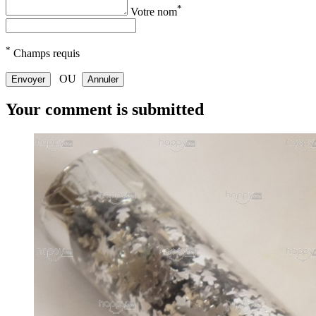
*
Votre nom
*
Champs requis
OU
Envoyer
Annuler
Your comment is submitted