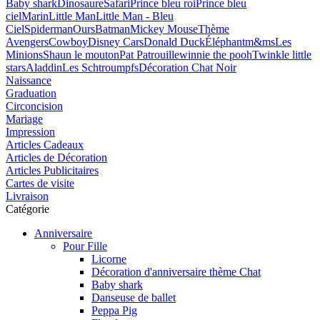
Baby shark
Dinosaure
Safari
Prince bleu roi
Prince bleu
ciel
Marin
Little Man
Little Man - Bleu
Ciel
Spiderman
Ours
Batman
Mickey Mouse
Thème
Avengers
Cowboy
Disney Cars
Donald Duck
Éléphant
m&ms
Les
Minions
Shaun le mouton
Pat Patrouille
winnie the pooh
Twinkle little
stars
Aladdin
Les Schtroumpfs
Décoration Chat Noir
Naissance
Graduation
Circoncision
Mariage
Impression
Articles Cadeaux
Articles de Décoration
Articles Publicitaires
Cartes de visite
Livraison
Catégorie
Anniversaire
Pour Fille
Licorne
Décoration d'anniversaire thème Chat
Baby shark
Danseuse de ballet
Peppa Pig