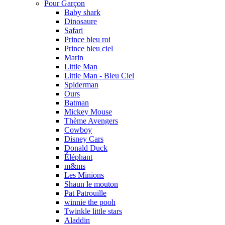
Pour Garçon
Baby shark
Dinosaure
Safari
Prince bleu roi
Prince bleu ciel
Marin
Little Man
Little Man - Bleu Ciel
Spiderman
Ours
Batman
Mickey Mouse
Thème Avengers
Cowboy
Disney Cars
Donald Duck
Éléphant
m&ms
Les Minions
Shaun le mouton
Pat Patrouille
winnie the pooh
Twinkle little stars
Aladdin