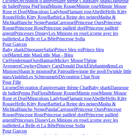
Licorne
Décoration d'anniversaire thème Chat
Baby shark
Danseuse
de ballet
Peppa Pig
Floral
Minnie Rouge
Minnie rose
Minnie Mouse
Rose et Doré
Miraculous Ladybug
Flamant rose
Abeille
Hello Kitty
Rouge
Hello Kitty Rose
Barbie
La Reine des neiges
Masha &
Michka
Blanche Neige
Panda
Carrousel
Princesse Ours
Princesse
Rouge
Princesse Rose
Princesse pailleté doré
Princesse pailleté
argent
Princesses Disney
Les Minions en rose
Licorne avec les
paillettes
La Belle et La Bête
Princesse Sofia
Pour Garçon
Baby shark
Dinosaure
Safari
Prince bleu roi
Prince bleu
ciel
Marin
Little Man
Little Man - Bleu
Ciel
Spiderman
Ours
Batman
Mickey Mouse
Thème
Avengers
Cowboy
Disney Cars
Donald Duck
Éléphant
m&ms
Les
Minions
Shaun le mouton
Pat Patrouille
winnie the pooh
Twinkle little
stars
Aladdin
Les Schtroumpfs
Décoration Chat Noir
Pour Fille
Licorne
Décoration d'anniversaire thème Chat
Baby shark
Danseuse
de ballet
Peppa Pig
Floral
Minnie Rouge
Minnie rose
Minnie Mouse
Rose et Doré
Miraculous Ladybug
Flamant rose
Abeille
Hello Kitty
Rouge
Hello Kitty Rose
Barbie
La Reine des neiges
Masha &
Michka
Blanche Neige
Panda
Carrousel
Princesse Ours
Princesse
Rouge
Princesse Rose
Princesse pailleté doré
Princesse pailleté
argent
Princesses Disney
Les Minions en rose
Licorne avec les
paillettes
La Belle et La Bête
Princesse Sofia
Pour Garçon