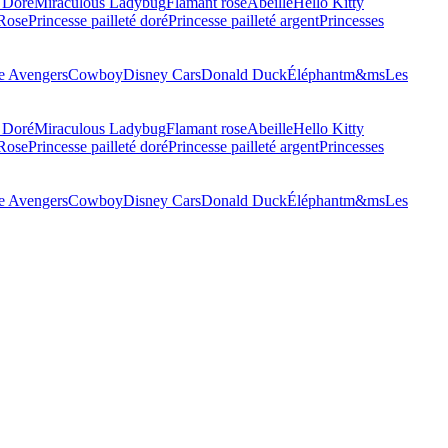
 Doré
Miraculous Ladybug
Flamant rose
Abeille
Hello Kitty
 Rose
Princesse pailleté doré
Princesse pailleté argent
Princesses
 Avengers
Cowboy
Disney Cars
Donald Duck
Éléphant
m&ms
Les
 Doré
Miraculous Ladybug
Flamant rose
Abeille
Hello Kitty
 Rose
Princesse pailleté doré
Princesse pailleté argent
Princesses
 Avengers
Cowboy
Disney Cars
Donald Duck
Éléphant
m&ms
Les