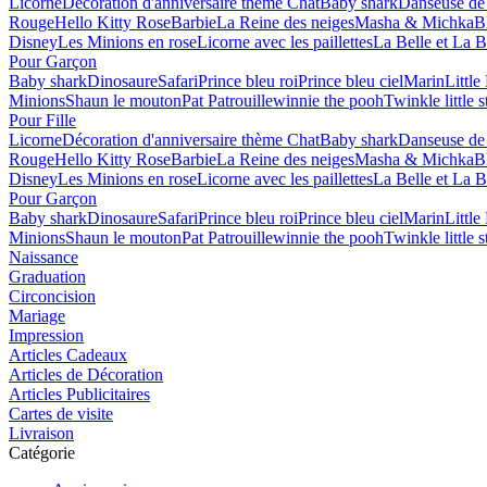
Licorne
Décoration d'anniversaire thème Chat
Baby shark
Danseuse de 
Rouge
Hello Kitty Rose
Barbie
La Reine des neiges
Masha & Michka
B
Disney
Les Minions en rose
Licorne avec les paillettes
La Belle et La B
Pour Garçon
Baby shark
Dinosaure
Safari
Prince bleu roi
Prince bleu ciel
Marin
Littl
Minions
Shaun le mouton
Pat Patrouille
winnie the pooh
Twinkle little s
Pour Fille
Licorne
Décoration d'anniversaire thème Chat
Baby shark
Danseuse de 
Rouge
Hello Kitty Rose
Barbie
La Reine des neiges
Masha & Michka
B
Disney
Les Minions en rose
Licorne avec les paillettes
La Belle et La B
Pour Garçon
Baby shark
Dinosaure
Safari
Prince bleu roi
Prince bleu ciel
Marin
Littl
Minions
Shaun le mouton
Pat Patrouille
winnie the pooh
Twinkle little s
Naissance
Graduation
Circoncision
Mariage
Impression
Articles Cadeaux
Articles de Décoration
Articles Publicitaires
Cartes de visite
Livraison
Catégorie