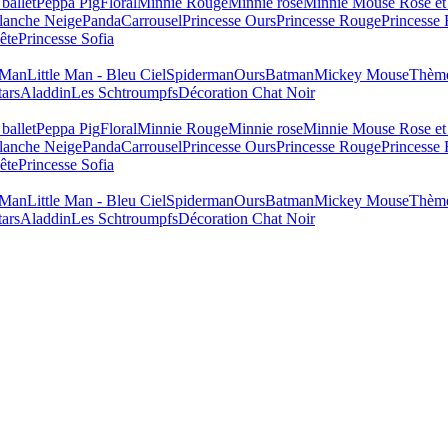
ballet
Peppa Pig
Floral
Minnie Rouge
Minnie rose
Minnie Mouse Rose et
lanche Neige
Panda
Carrousel
Princesse Ours
Princesse Rouge
Princesse
ête
Princesse Sofia
e Man
Little Man - Bleu Ciel
Spiderman
Ours
Batman
Mickey Mouse
Thème
tars
Aladdin
Les Schtroumpfs
Décoration Chat Noir
ballet
Peppa Pig
Floral
Minnie Rouge
Minnie rose
Minnie Mouse Rose et
lanche Neige
Panda
Carrousel
Princesse Ours
Princesse Rouge
Princesse
ête
Princesse Sofia
e Man
Little Man - Bleu Ciel
Spiderman
Ours
Batman
Mickey Mouse
Thème
tars
Aladdin
Les Schtroumpfs
Décoration Chat Noir