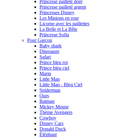
Princesse pailleté doré
Princesse pailleté argent
Princesses Disney
Les Minions en rose
Licorne avec les paillettes
La Belle et La Bête
Princesse Sofia
Pour Garçon
Baby shark
Dinosaure
Safari
Prince bleu roi
Prince bleu ciel
Marin
Little Man
Little Man - Bleu Ciel
Spiderman
Ours
Batman
Mickey Mouse
Thème Avengers
Cowboy
Disney Cars
Donald Duck
Éléphant