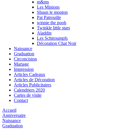
m&ms
Les Minions
Shaun le mouton
Pat Patrouille
winnie the pooh
Twinkle little stars
Aladdin
Les Schtroumpfs
Décoration Chat Noir
Naissance
Graduation
Circoncision
Mariage
Impression
Articles Cadeaux
Articles de Décoration
Articles Publicitaires
Calendriers 2020
Cartes de visite
Contact
Accueil
Anniversaire
Naissance
Graduation