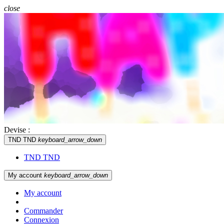
close
Devise :
TND TND
keyboard_arrow_down
TND TND
My account
keyboard_arrow_down
My account
Commander
Connexion