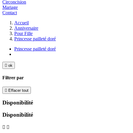
Circoncision
Mariage
Contact
Accueil
Anniversaire
Pour Fille
Princesse pailleté doré
Princesse pailleté doré

ok
Filtrer par

Effacer tout
Disponibilité
Disponibilité

