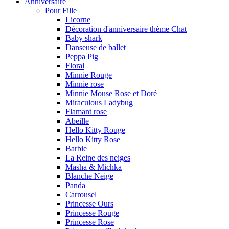
Anniversaire
Pour Fille
Licorne
Décoration d'anniversaire thème Chat
Baby shark
Danseuse de ballet
Peppa Pig
Floral
Minnie Rouge
Minnie rose
Minnie Mouse Rose et Doré
Miraculous Ladybug
Flamant rose
Abeille
Hello Kitty Rouge
Hello Kitty Rose
Barbie
La Reine des neiges
Masha & Michka
Blanche Neige
Panda
Carrousel
Princesse Ours
Princesse Rouge
Princesse Rose