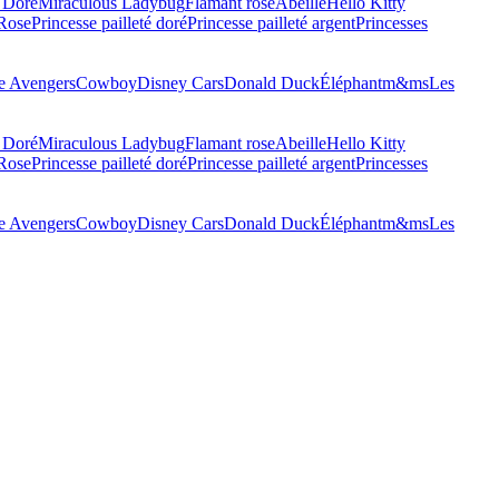
 Doré
Miraculous Ladybug
Flamant rose
Abeille
Hello Kitty
 Rose
Princesse pailleté doré
Princesse pailleté argent
Princesses
 Avengers
Cowboy
Disney Cars
Donald Duck
Éléphant
m&ms
Les
 Doré
Miraculous Ladybug
Flamant rose
Abeille
Hello Kitty
 Rose
Princesse pailleté doré
Princesse pailleté argent
Princesses
 Avengers
Cowboy
Disney Cars
Donald Duck
Éléphant
m&ms
Les