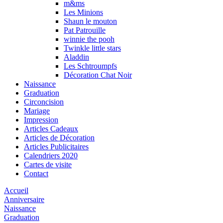
m&ms
Les Minions
Shaun le mouton
Pat Patrouille
winnie the pooh
Twinkle little stars
Aladdin
Les Schtroumpfs
Décoration Chat Noir
Naissance
Graduation
Circoncision
Mariage
Impression
Articles Cadeaux
Articles de Décoration
Articles Publicitaires
Calendriers 2020
Cartes de visite
Contact
Accueil
Anniversaire
Naissance
Graduation