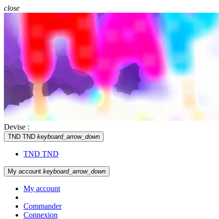
close
Devise :
TND TND
keyboard_arrow_down
TND TND
My account
keyboard_arrow_down
My account
Commander
Connexion