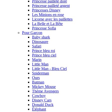
Princesse pailleté doré
Princesse pailleté argent
Princesses Disney
Les Minions en rose
Licorne avec les paillettes
La Belle et La Bête
Princesse Sofia
Pour Garçon
Baby shark
Dinosaure
Safari
Prince bleu roi
Prince bleu ciel
Marin
Little Man
Little Man - Bleu Ciel
Spiderman
Ours
Batman
Mickey Mouse
Thème Avengers
Cowboy
Disney Cars
Donald Duck
Éléphant