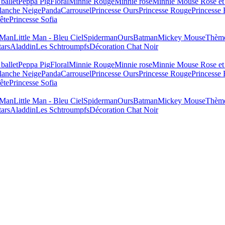
ballet
Peppa Pig
Floral
Minnie Rouge
Minnie rose
Minnie Mouse Rose et
lanche Neige
Panda
Carrousel
Princesse Ours
Princesse Rouge
Princesse
ête
Princesse Sofia
e Man
Little Man - Bleu Ciel
Spiderman
Ours
Batman
Mickey Mouse
Thème
tars
Aladdin
Les Schtroumpfs
Décoration Chat Noir
ballet
Peppa Pig
Floral
Minnie Rouge
Minnie rose
Minnie Mouse Rose et
lanche Neige
Panda
Carrousel
Princesse Ours
Princesse Rouge
Princesse
ête
Princesse Sofia
e Man
Little Man - Bleu Ciel
Spiderman
Ours
Batman
Mickey Mouse
Thème
tars
Aladdin
Les Schtroumpfs
Décoration Chat Noir