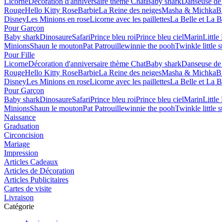
Licorne
Décoration d'anniversaire thème Chat
Baby shark
Danseuse de 
Rouge
Hello Kitty Rose
Barbie
La Reine des neiges
Masha & Michka
B
Disney
Les Minions en rose
Licorne avec les paillettes
La Belle et La B
Pour Garçon
Baby shark
Dinosaure
Safari
Prince bleu roi
Prince bleu ciel
Marin
Littl
Minions
Shaun le mouton
Pat Patrouille
winnie the pooh
Twinkle little s
Pour Fille
Licorne
Décoration d'anniversaire thème Chat
Baby shark
Danseuse de 
Rouge
Hello Kitty Rose
Barbie
La Reine des neiges
Masha & Michka
B
Disney
Les Minions en rose
Licorne avec les paillettes
La Belle et La B
Pour Garçon
Baby shark
Dinosaure
Safari
Prince bleu roi
Prince bleu ciel
Marin
Littl
Minions
Shaun le mouton
Pat Patrouille
winnie the pooh
Twinkle little s
Naissance
Graduation
Circoncision
Mariage
Impression
Articles Cadeaux
Articles de Décoration
Articles Publicitaires
Cartes de visite
Livraison
Catégorie