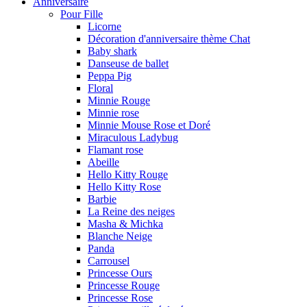
Anniversaire
Pour Fille
Licorne
Décoration d'anniversaire thème Chat
Baby shark
Danseuse de ballet
Peppa Pig
Floral
Minnie Rouge
Minnie rose
Minnie Mouse Rose et Doré
Miraculous Ladybug
Flamant rose
Abeille
Hello Kitty Rouge
Hello Kitty Rose
Barbie
La Reine des neiges
Masha & Michka
Blanche Neige
Panda
Carrousel
Princesse Ours
Princesse Rouge
Princesse Rose