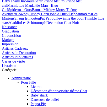
Baby shark
Dinosaure
Safari
Prince bleu roi
Prince bleu
ciel
Marin
Little Man
Little Man - Bleu
Ciel
Spiderman
Ours
Batman
Mickey Mouse
Thème
Avengers
Cowboy
Disney Cars
Donald Duck
Éléphant
m&ms
Les
Minions
Shaun le mouton
Pat Patrouille
winnie the pooh
Twinkle little
stars
Aladdin
Les Schtroumpfs
Décoration Chat Noir
Naissance
Graduation
Circoncision
Mariage
Impression
Articles Cadeaux
Articles de Décoration
Articles Publicitaires
Cartes de visite
Livraison
Catégorie
Anniversaire
Pour Fille
Licorne
Décoration d'anniversaire thème Chat
Baby shark
Danseuse de ballet
Peppa Pig