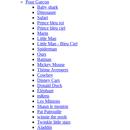
Pour Garçon
Baby shark
Dinosaure
Safari
Prince bleu roi
Prince bleu ciel
Marin
Little Man
Little Man - Bleu Ciel
Spiderman
Ours
Batman
Mickey Mouse
Thème Avengers
Cowboy
Disney Cars
Donald Duck
Éléphant
m&ms
Les Minions
Shaun le mouton
Pat Patrouille
winnie the pooh
Twinkle little stars
Aladdin