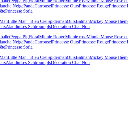
ballet
Peppa Pig
Floral
Minnie Rouge
Minnie rose
Minnie Mouse Rose et
lanche Neige
Panda
Carrousel
Princesse Ours
Princesse Rouge
Princesse
ête
Princesse Sofia
e Man
Little Man - Bleu Ciel
Spiderman
Ours
Batman
Mickey Mouse
Thème
tars
Aladdin
Les Schtroumpfs
Décoration Chat Noir
ballet
Peppa Pig
Floral
Minnie Rouge
Minnie rose
Minnie Mouse Rose et
lanche Neige
Panda
Carrousel
Princesse Ours
Princesse Rouge
Princesse
ête
Princesse Sofia
e Man
Little Man - Bleu Ciel
Spiderman
Ours
Batman
Mickey Mouse
Thème
tars
Aladdin
Les Schtroumpfs
Décoration Chat Noir