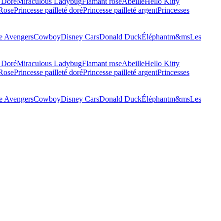
 Doré
Miraculous Ladybug
Flamant rose
Abeille
Hello Kitty
 Rose
Princesse pailleté doré
Princesse pailleté argent
Princesses
 Avengers
Cowboy
Disney Cars
Donald Duck
Éléphant
m&ms
Les
 Doré
Miraculous Ladybug
Flamant rose
Abeille
Hello Kitty
 Rose
Princesse pailleté doré
Princesse pailleté argent
Princesses
 Avengers
Cowboy
Disney Cars
Donald Duck
Éléphant
m&ms
Les