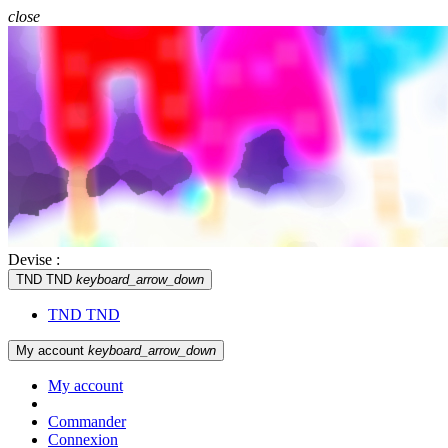
close
Devise :
TND TND
keyboard_arrow_down
TND TND
My account
keyboard_arrow_down
My account
Commander
Connexion