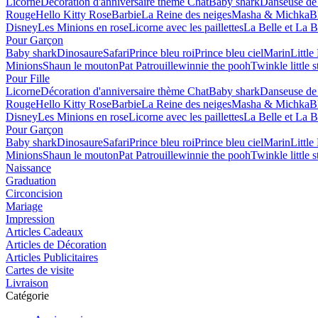
Licorne
Décoration d'anniversaire thème Chat
Baby shark
Danseuse de 
Rouge
Hello Kitty Rose
Barbie
La Reine des neiges
Masha & Michka
B
Disney
Les Minions en rose
Licorne avec les paillettes
La Belle et La B
Pour Garçon
Baby shark
Dinosaure
Safari
Prince bleu roi
Prince bleu ciel
Marin
Littl
Minions
Shaun le mouton
Pat Patrouille
winnie the pooh
Twinkle little s
Pour Fille
Licorne
Décoration d'anniversaire thème Chat
Baby shark
Danseuse de 
Rouge
Hello Kitty Rose
Barbie
La Reine des neiges
Masha & Michka
B
Disney
Les Minions en rose
Licorne avec les paillettes
La Belle et La B
Pour Garçon
Baby shark
Dinosaure
Safari
Prince bleu roi
Prince bleu ciel
Marin
Littl
Minions
Shaun le mouton
Pat Patrouille
winnie the pooh
Twinkle little s
Naissance
Graduation
Circoncision
Mariage
Impression
Articles Cadeaux
Articles de Décoration
Articles Publicitaires
Cartes de visite
Livraison
Catégorie