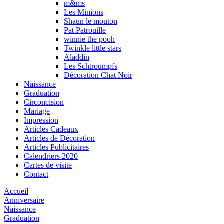
m&ms
Les Minions
Shaun le mouton
Pat Patrouille
winnie the pooh
Twinkle little stars
Aladdin
Les Schtroumpfs
Décoration Chat Noir
Naissance
Graduation
Circoncision
Mariage
Impression
Articles Cadeaux
Articles de Décoration
Articles Publicitaires
Calendriers 2020
Cartes de visite
Contact
Accueil
Anniversaire
Naissance
Graduation