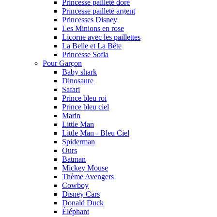
Princesse pailleté doré
Princesse pailleté argent
Princesses Disney
Les Minions en rose
Licorne avec les paillettes
La Belle et La Bête
Princesse Sofia
Pour Garçon
Baby shark
Dinosaure
Safari
Prince bleu roi
Prince bleu ciel
Marin
Little Man
Little Man - Bleu Ciel
Spiderman
Ours
Batman
Mickey Mouse
Thème Avengers
Cowboy
Disney Cars
Donald Duck
Éléphant