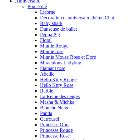
Anniversaire
Pour Fille
Licorne
Décoration d'anniversaire thème Chat
Baby shark
Danseuse de ballet
Peppa Pig
Floral
Minnie Rouge
Minnie rose
Minnie Mouse Rose et Doré
Miraculous Ladybug
Flamant rose
Abeille
Hello Kitty Rouge
Hello Kitty Rose
Barbie
La Reine des neiges
Masha & Michka
Blanche Neige
Panda
Carrousel
Princesse Ours
Princesse Rouge
Princesse Rose