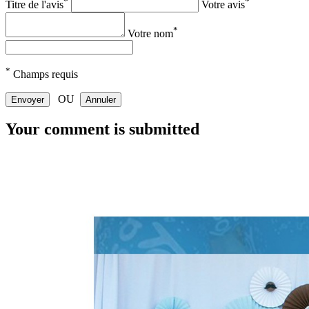
*
*
Titre de l'avis
Votre avis
*
Votre nom
*
Champs requis
OU
Envoyer
Annuler
Your comment is submitted