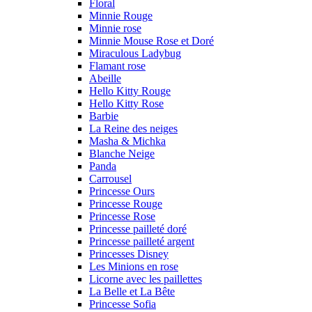
Floral
Minnie Rouge
Minnie rose
Minnie Mouse Rose et Doré
Miraculous Ladybug
Flamant rose
Abeille
Hello Kitty Rouge
Hello Kitty Rose
Barbie
La Reine des neiges
Masha & Michka
Blanche Neige
Panda
Carrousel
Princesse Ours
Princesse Rouge
Princesse Rose
Princesse pailleté doré
Princesse pailleté argent
Princesses Disney
Les Minions en rose
Licorne avec les paillettes
La Belle et La Bête
Princesse Sofia