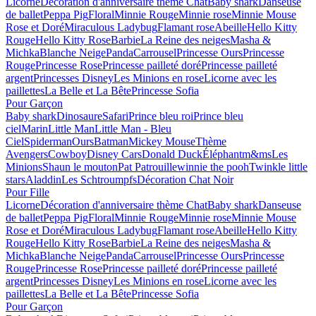
Licorne
Décoration d'anniversaire thème Chat
Baby shark
Danseuse
de ballet
Peppa Pig
Floral
Minnie Rouge
Minnie rose
Minnie Mouse
Rose et Doré
Miraculous Ladybug
Flamant rose
Abeille
Hello Kitty
Rouge
Hello Kitty Rose
Barbie
La Reine des neiges
Masha &
Michka
Blanche Neige
Panda
Carrousel
Princesse Ours
Princesse
Rouge
Princesse Rose
Princesse pailleté doré
Princesse pailleté
argent
Princesses Disney
Les Minions en rose
Licorne avec les
paillettes
La Belle et La Bête
Princesse Sofia
Pour Garçon
Baby shark
Dinosaure
Safari
Prince bleu roi
Prince bleu
ciel
Marin
Little Man
Little Man - Bleu
Ciel
Spiderman
Ours
Batman
Mickey Mouse
Thème
Avengers
Cowboy
Disney Cars
Donald Duck
Éléphant
m&ms
Les
Minions
Shaun le mouton
Pat Patrouille
winnie the pooh
Twinkle little
stars
Aladdin
Les Schtroumpfs
Décoration Chat Noir
Pour Fille
Licorne
Décoration d'anniversaire thème Chat
Baby shark
Danseuse
de ballet
Peppa Pig
Floral
Minnie Rouge
Minnie rose
Minnie Mouse
Rose et Doré
Miraculous Ladybug
Flamant rose
Abeille
Hello Kitty
Rouge
Hello Kitty Rose
Barbie
La Reine des neiges
Masha &
Michka
Blanche Neige
Panda
Carrousel
Princesse Ours
Princesse
Rouge
Princesse Rose
Princesse pailleté doré
Princesse pailleté
argent
Princesses Disney
Les Minions en rose
Licorne avec les
paillettes
La Belle et La Bête
Princesse Sofia
Pour Garçon