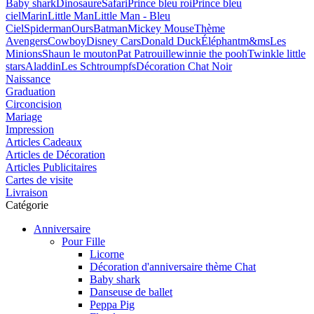
Baby shark
Dinosaure
Safari
Prince bleu roi
Prince bleu
ciel
Marin
Little Man
Little Man - Bleu
Ciel
Spiderman
Ours
Batman
Mickey Mouse
Thème
Avengers
Cowboy
Disney Cars
Donald Duck
Éléphant
m&ms
Les
Minions
Shaun le mouton
Pat Patrouille
winnie the pooh
Twinkle little
stars
Aladdin
Les Schtroumpfs
Décoration Chat Noir
Naissance
Graduation
Circoncision
Mariage
Impression
Articles Cadeaux
Articles de Décoration
Articles Publicitaires
Cartes de visite
Livraison
Catégorie
Anniversaire
Pour Fille
Licorne
Décoration d'anniversaire thème Chat
Baby shark
Danseuse de ballet
Peppa Pig