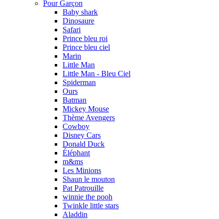
Pour Garçon
Baby shark
Dinosaure
Safari
Prince bleu roi
Prince bleu ciel
Marin
Little Man
Little Man - Bleu Ciel
Spiderman
Ours
Batman
Mickey Mouse
Thème Avengers
Cowboy
Disney Cars
Donald Duck
Éléphant
m&ms
Les Minions
Shaun le mouton
Pat Patrouille
winnie the pooh
Twinkle little stars
Aladdin