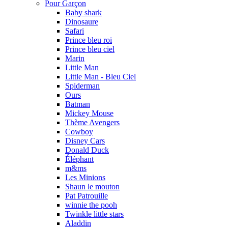
Pour Garçon
Baby shark
Dinosaure
Safari
Prince bleu roi
Prince bleu ciel
Marin
Little Man
Little Man - Bleu Ciel
Spiderman
Ours
Batman
Mickey Mouse
Thème Avengers
Cowboy
Disney Cars
Donald Duck
Éléphant
m&ms
Les Minions
Shaun le mouton
Pat Patrouille
winnie the pooh
Twinkle little stars
Aladdin