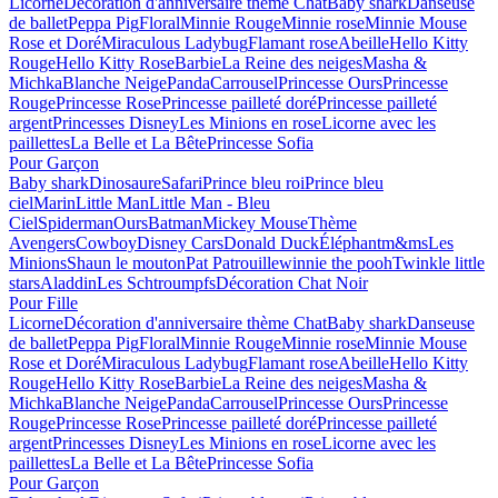
Licorne
Décoration d'anniversaire thème Chat
Baby shark
Danseuse
de ballet
Peppa Pig
Floral
Minnie Rouge
Minnie rose
Minnie Mouse
Rose et Doré
Miraculous Ladybug
Flamant rose
Abeille
Hello Kitty
Rouge
Hello Kitty Rose
Barbie
La Reine des neiges
Masha &
Michka
Blanche Neige
Panda
Carrousel
Princesse Ours
Princesse
Rouge
Princesse Rose
Princesse pailleté doré
Princesse pailleté
argent
Princesses Disney
Les Minions en rose
Licorne avec les
paillettes
La Belle et La Bête
Princesse Sofia
Pour Garçon
Baby shark
Dinosaure
Safari
Prince bleu roi
Prince bleu
ciel
Marin
Little Man
Little Man - Bleu
Ciel
Spiderman
Ours
Batman
Mickey Mouse
Thème
Avengers
Cowboy
Disney Cars
Donald Duck
Éléphant
m&ms
Les
Minions
Shaun le mouton
Pat Patrouille
winnie the pooh
Twinkle little
stars
Aladdin
Les Schtroumpfs
Décoration Chat Noir
Pour Fille
Licorne
Décoration d'anniversaire thème Chat
Baby shark
Danseuse
de ballet
Peppa Pig
Floral
Minnie Rouge
Minnie rose
Minnie Mouse
Rose et Doré
Miraculous Ladybug
Flamant rose
Abeille
Hello Kitty
Rouge
Hello Kitty Rose
Barbie
La Reine des neiges
Masha &
Michka
Blanche Neige
Panda
Carrousel
Princesse Ours
Princesse
Rouge
Princesse Rose
Princesse pailleté doré
Princesse pailleté
argent
Princesses Disney
Les Minions en rose
Licorne avec les
paillettes
La Belle et La Bête
Princesse Sofia
Pour Garçon