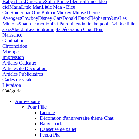
Baby shark
Dinosaure
Safari
Prince bleu roi
Prince bleu
ciel
Marin
Little Man
Little Man - Bleu
Ciel
Spiderman
Ours
Batman
Mickey Mouse
Thème
Avengers
Cowboy
Disney Cars
Donald Duck
Éléphant
m&ms
Les
Minions
Shaun le mouton
Pat Patrouille
winnie the pooh
Twinkle little
stars
Aladdin
Les Schtroumpfs
Décoration Chat Noir
Naissance
Graduation
Circoncision
Mariage
Impression
Articles Cadeaux
Articles de Décoration
Articles Publicitaires
Cartes de visite
Livraison
Catégorie
Anniversaire
Pour Fille
Licorne
Décoration d'anniversaire thème Chat
Baby shark
Danseuse de ballet
Peppa Pig