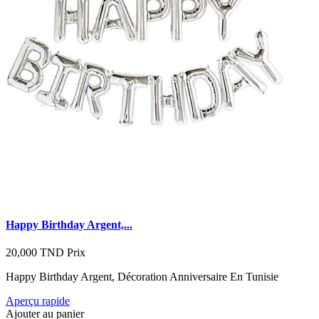
Happy Birthday Argent,...
20,000 TND
Prix
Happy Birthday Argent, Décoration Anniversaire En Tunisie
Aperçu rapide
Ajouter au panier