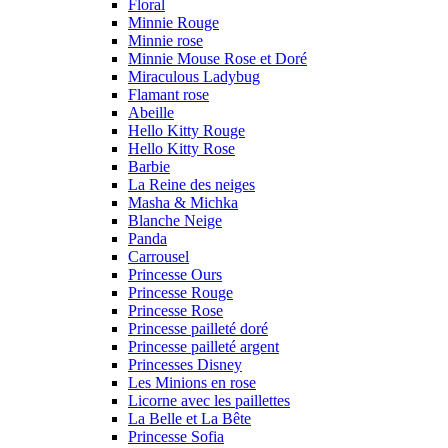
Floral
Minnie Rouge
Minnie rose
Minnie Mouse Rose et Doré
Miraculous Ladybug
Flamant rose
Abeille
Hello Kitty Rouge
Hello Kitty Rose
Barbie
La Reine des neiges
Masha & Michka
Blanche Neige
Panda
Carrousel
Princesse Ours
Princesse Rouge
Princesse Rose
Princesse pailleté doré
Princesse pailleté argent
Princesses Disney
Les Minions en rose
Licorne avec les paillettes
La Belle et La Bête
Princesse Sofia