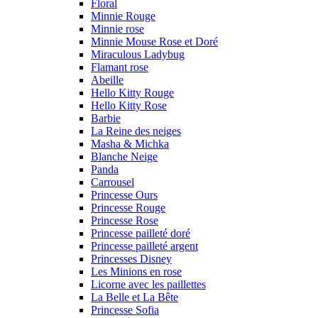
Floral
Minnie Rouge
Minnie rose
Minnie Mouse Rose et Doré
Miraculous Ladybug
Flamant rose
Abeille
Hello Kitty Rouge
Hello Kitty Rose
Barbie
La Reine des neiges
Masha & Michka
Blanche Neige
Panda
Carrousel
Princesse Ours
Princesse Rouge
Princesse Rose
Princesse pailleté doré
Princesse pailleté argent
Princesses Disney
Les Minions en rose
Licorne avec les paillettes
La Belle et La Bête
Princesse Sofia