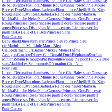
Licorne
Décoration d'anniversaire thème Chat
Baby shark
Danseuse
de ballet
Peppa Pig
Floral
Minnie Rouge
Minnie rose
Minnie Mouse
Rose et Doré
Miraculous Ladybug
Flamant rose
Abeille
Hello Kitty
Rouge
Hello Kitty Rose
Barbie
La Reine des neiges
Masha &
Michka
Blanche Neige
Panda
Carrousel
Princesse Ours
Princesse
Rouge
Princesse Rose
Princesse pailleté doré
Princesse pailleté
argent
Princesses Disney
Les Minions en rose
Licorne avec les
paillettes
La Belle et La Bête
Princesse Sofia
Pour Garçon
Baby shark
Dinosaure
Safari
Prince bleu roi
Prince bleu
ciel
Marin
Little Man
Little Man - Bleu
Ciel
Spiderman
Ours
Batman
Mickey Mouse
Thème
Avengers
Cowboy
Disney Cars
Donald Duck
Éléphant
m&ms
Les
Minions
Shaun le mouton
Pat Patrouille
winnie the pooh
Twinkle little
stars
Aladdin
Les Schtroumpfs
Décoration Chat Noir
Pour Fille
Licorne
Décoration d'anniversaire thème Chat
Baby shark
Danseuse
de ballet
Peppa Pig
Floral
Minnie Rouge
Minnie rose
Minnie Mouse
Rose et Doré
Miraculous Ladybug
Flamant rose
Abeille
Hello Kitty
Rouge
Hello Kitty Rose
Barbie
La Reine des neiges
Masha &
Michka
Blanche Neige
Panda
Carrousel
Princesse Ours
Princesse
Rouge
Princesse Rose
Princesse pailleté doré
Princesse pailleté
argent
Princesses Disney
Les Minions en rose
Licorne avec les
paillettes
La Belle et La Bête
Princesse Sofia
Pour Garçon