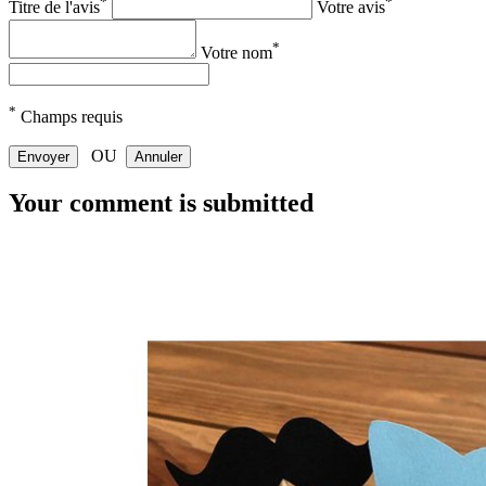
*
*
Titre de l'avis
Votre avis
*
Votre nom
*
Champs requis
OU
Envoyer
Annuler
Your comment is submitted