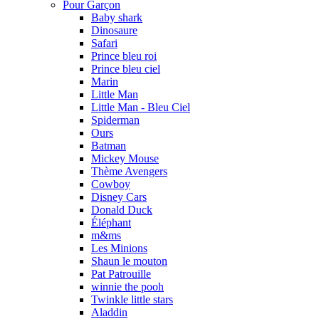
Pour Garçon
Baby shark
Dinosaure
Safari
Prince bleu roi
Prince bleu ciel
Marin
Little Man
Little Man - Bleu Ciel
Spiderman
Ours
Batman
Mickey Mouse
Thème Avengers
Cowboy
Disney Cars
Donald Duck
Éléphant
m&ms
Les Minions
Shaun le mouton
Pat Patrouille
winnie the pooh
Twinkle little stars
Aladdin