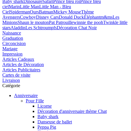
Baby shark
Dinosaure
Safari
Prince bleu roi
Prince bleu
ciel
Marin
Little Man
Little Man - Bleu
Ciel
Spiderman
Ours
Batman
Mickey Mouse
Thème
Avengers
Cowboy
Disney Cars
Donald Duck
Éléphant
m&ms
Les
Minions
Shaun le mouton
Pat Patrouille
winnie the pooh
Twinkle little
stars
Aladdin
Les Schtroumpfs
Décoration Chat Noir
Naissance
Graduation
Circoncision
Mariage
Impression
Articles Cadeaux
Articles de Décoration
Articles Publicitaires
Cartes de visite
Livraison
Catégorie
Anniversaire
Pour Fille
Licorne
Décoration d'anniversaire thème Chat
Baby shark
Danseuse de ballet
Peppa Pig