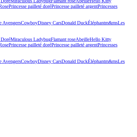
 Doré
Miraculous Ladybug
Flamant rose
Abeille
Hello Kitty
 Rose
Princesse pailleté doré
Princesse pailleté argent
Princesses
 Avengers
Cowboy
Disney Cars
Donald Duck
Éléphant
m&ms
Les
 Doré
Miraculous Ladybug
Flamant rose
Abeille
Hello Kitty
 Rose
Princesse pailleté doré
Princesse pailleté argent
Princesses
 Avengers
Cowboy
Disney Cars
Donald Duck
Éléphant
m&ms
Les