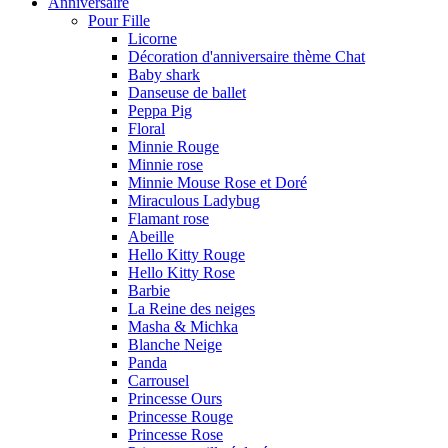
Anniversaire
Pour Fille
Licorne
Décoration d'anniversaire thème Chat
Baby shark
Danseuse de ballet
Peppa Pig
Floral
Minnie Rouge
Minnie rose
Minnie Mouse Rose et Doré
Miraculous Ladybug
Flamant rose
Abeille
Hello Kitty Rouge
Hello Kitty Rose
Barbie
La Reine des neiges
Masha & Michka
Blanche Neige
Panda
Carrousel
Princesse Ours
Princesse Rouge
Princesse Rose