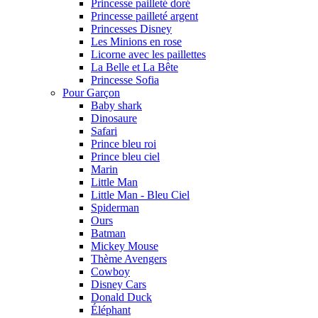
Princesse pailleté doré
Princesse pailleté argent
Princesses Disney
Les Minions en rose
Licorne avec les paillettes
La Belle et La Bête
Princesse Sofia
Pour Garçon
Baby shark
Dinosaure
Safari
Prince bleu roi
Prince bleu ciel
Marin
Little Man
Little Man - Bleu Ciel
Spiderman
Ours
Batman
Mickey Mouse
Thème Avengers
Cowboy
Disney Cars
Donald Duck
Éléphant