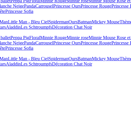
ballet
Peppa Pig
Floral
Minnie Rouge
Minnie rose
Minnie Mouse Rose et
lanche Neige
Panda
Carrousel
Princesse Ours
Princesse Rouge
Princesse
ête
Princesse Sofia
e Man
Little Man - Bleu Ciel
Spiderman
Ours
Batman
Mickey Mouse
Thème
tars
Aladdin
Les Schtroumpfs
Décoration Chat Noir
ballet
Peppa Pig
Floral
Minnie Rouge
Minnie rose
Minnie Mouse Rose et
lanche Neige
Panda
Carrousel
Princesse Ours
Princesse Rouge
Princesse
ête
Princesse Sofia
e Man
Little Man - Bleu Ciel
Spiderman
Ours
Batman
Mickey Mouse
Thème
tars
Aladdin
Les Schtroumpfs
Décoration Chat Noir