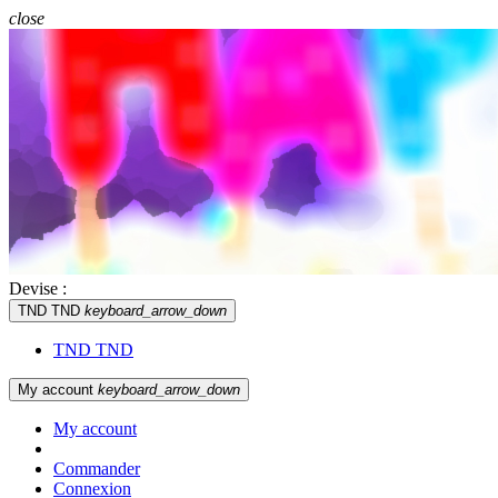
close
Devise :
TND TND
keyboard_arrow_down
TND TND
My account
keyboard_arrow_down
My account
Commander
Connexion