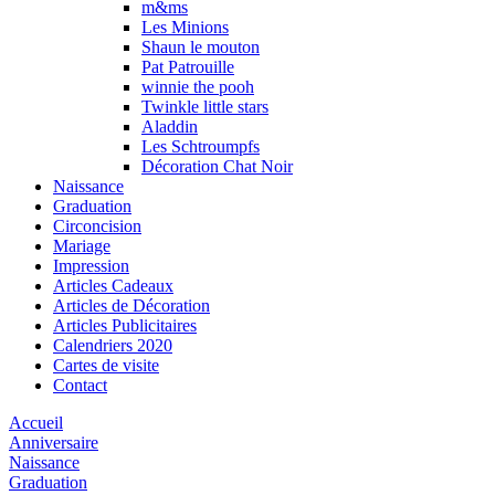
m&ms
Les Minions
Shaun le mouton
Pat Patrouille
winnie the pooh
Twinkle little stars
Aladdin
Les Schtroumpfs
Décoration Chat Noir
Naissance
Graduation
Circoncision
Mariage
Impression
Articles Cadeaux
Articles de Décoration
Articles Publicitaires
Calendriers 2020
Cartes de visite
Contact
Accueil
Anniversaire
Naissance
Graduation