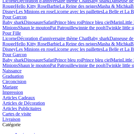
Licorne
Décoration d'anniversaire thème Chat
Baby shark
Danseuse de 
Rouge
Hello Kitty Rose
Barbie
La Reine des neiges
Masha & Michka
B
Disney
Les Minions en rose
Licorne avec les paillettes
La Belle et La B
Pour Garçon
Baby shark
Dinosaure
Safari
Prince bleu roi
Prince bleu ciel
Marin
Littl
Minions
Shaun le mouton
Pat Patrouille
winnie the pooh
Twinkle little s
Pour Fille
Licorne
Décoration d'anniversaire thème Chat
Baby shark
Danseuse de 
Rouge
Hello Kitty Rose
Barbie
La Reine des neiges
Masha & Michka
B
Disney
Les Minions en rose
Licorne avec les paillettes
La Belle et La B
Pour Garçon
Baby shark
Dinosaure
Safari
Prince bleu roi
Prince bleu ciel
Marin
Littl
Minions
Shaun le mouton
Pat Patrouille
winnie the pooh
Twinkle little s
Naissance
Graduation
Circoncision
Mariage
Impression
Articles Cadeaux
Articles de Décoration
Articles Publicitaires
Cartes de visite
Livraison
Catégorie