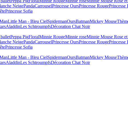
ballet
Peppa Pig
Floral
Minnie Rouge
Minnie rose
Minnie Mouse Rose et
lanche Neige
Panda
Carrousel
Princesse Ours
Princesse Rouge
Princesse
ête
Princesse Sofia
e Man
Little Man - Bleu Ciel
Spiderman
Ours
Batman
Mickey Mouse
Thème
tars
Aladdin
Les Schtroumpfs
Décoration Chat Noir
ballet
Peppa Pig
Floral
Minnie Rouge
Minnie rose
Minnie Mouse Rose et
lanche Neige
Panda
Carrousel
Princesse Ours
Princesse Rouge
Princesse
ête
Princesse Sofia
e Man
Little Man - Bleu Ciel
Spiderman
Ours
Batman
Mickey Mouse
Thème
tars
Aladdin
Les Schtroumpfs
Décoration Chat Noir