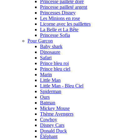
Princesse pailleté doré
Princesse pailleté argent
Princesses Disney
Les Minions en rose
Licorne avec les paillettes
La Belle et La Bête
Princesse Sofia
Pour Garçon
Baby shark
Dinosaure
Safari
Prince bleu roi
Prince bleu ciel
Marin
Little Man
Little Man - Bleu Ciel
Spiderman
Ours
Batman
Mickey Mouse
Thème Avengers
Cowboy
Disney Cars
Donald Duck
Éléphant