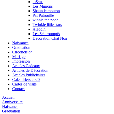
m&ms
Les Minions
Shaun le mouton
Pat Patrouille
winnie the pooh
Twinkle little stars
Aladdin
Les Schtroumpfs
Décoration Chat Noir
Naissance
Graduation
Circoncision
Mariage
Impression
Articles Cadeaux
Articles de Décoration
Articles Publicitaires
Calendriers 2020
Cartes de visite
Contact
Accueil
Anniversaire
Naissance
Graduation