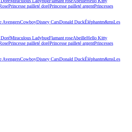
 Doré
Miraculous Ladybug
Flamant rose
Abeille
Hello Kitty
 Rose
Princesse pailleté doré
Princesse pailleté argent
Princesses
 Avengers
Cowboy
Disney Cars
Donald Duck
Éléphant
m&ms
Les
 Doré
Miraculous Ladybug
Flamant rose
Abeille
Hello Kitty
 Rose
Princesse pailleté doré
Princesse pailleté argent
Princesses
 Avengers
Cowboy
Disney Cars
Donald Duck
Éléphant
m&ms
Les