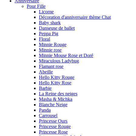
Anniversaire
Pour Fille
Licorne
Décoration d'anniversaire thème Chat
Baby shark
Danseuse de ballet
Peppa Pig
Floral
Minnie Rouge
Minnie rose
Minnie Mouse Rose et Doré
Miraculous Ladybug
Flamant rose
Abeille
Hello Kitty Rouge
Hello Kitty Rose
Barbie
La Reine des neiges
Masha & Michka
Blanche Neige
Panda
Carrousel
Princesse Ours
Princesse Rouge
Princesse Rose