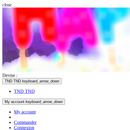
close
Devise :
TND TND
keyboard_arrow_down
TND TND
My account
keyboard_arrow_down
My account
Commander
Connexion