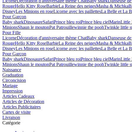
Licorne
Décoration d'anniversaire thème Chat
Baby shark
Danseuse de 
Rouge
Hello Kitty Rose
Barbie
La Reine des neiges
Masha & Michka
B
Disney
Les Minions en rose
Licorne avec les paillettes
La Belle et La B
Pour Garçon
Baby shark
Dinosaure
Safari
Prince bleu roi
Prince bleu ciel
Marin
Littl
Minions
Shaun le mouton
Pat Patrouille
winnie the pooh
Twinkle little s
Pour Fille
Licorne
Décoration d'anniversaire thème Chat
Baby shark
Danseuse de 
Rouge
Hello Kitty Rose
Barbie
La Reine des neiges
Masha & Michka
B
Disney
Les Minions en rose
Licorne avec les paillettes
La Belle et La B
Pour Garçon
Baby shark
Dinosaure
Safari
Prince bleu roi
Prince bleu ciel
Marin
Littl
Minions
Shaun le mouton
Pat Patrouille
winnie the pooh
Twinkle little s
Naissance
Graduation
Circoncision
Mariage
Impression
Articles Cadeaux
Articles de Décoration
Articles Publicitaires
Cartes de visite
Livraison
Catégorie