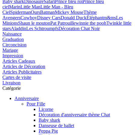
Baby shark
Dinosaure
Safari
Prince bleu roi
Prince bleu
ciel
Marin
Little Man
Little Man - Bleu
Ciel
Spiderman
Ours
Batman
Mickey Mouse
Thème
Avengers
Cowboy
Disney Cars
Donald Duck
Éléphant
m&ms
Les
Minions
Shaun le mouton
Pat Patrouille
winnie the pooh
Twinkle little
stars
Aladdin
Les Schtroumpfs
Décoration Chat Noir
Naissance
Graduation
Circoncision
Mariage
Impression
Articles Cadeaux
Articles de Décoration
Articles Publicitaires
Cartes de visite
Livraison
Catégorie
Anniversaire
Pour Fille
Licorne
Décoration d'anniversaire thème Chat
Baby shark
Danseuse de ballet
Peppa Pig