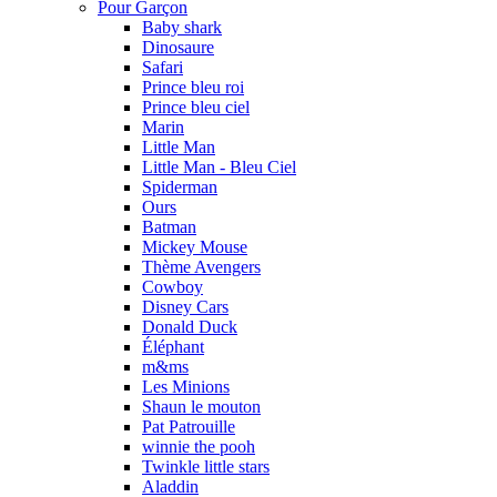
Pour Garçon
Baby shark
Dinosaure
Safari
Prince bleu roi
Prince bleu ciel
Marin
Little Man
Little Man - Bleu Ciel
Spiderman
Ours
Batman
Mickey Mouse
Thème Avengers
Cowboy
Disney Cars
Donald Duck
Éléphant
m&ms
Les Minions
Shaun le mouton
Pat Patrouille
winnie the pooh
Twinkle little stars
Aladdin