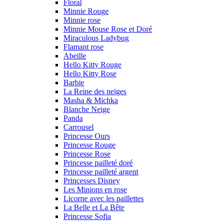
Floral
Minnie Rouge
Minnie rose
Minnie Mouse Rose et Doré
Miraculous Ladybug
Flamant rose
Abeille
Hello Kitty Rouge
Hello Kitty Rose
Barbie
La Reine des neiges
Masha & Michka
Blanche Neige
Panda
Carrousel
Princesse Ours
Princesse Rouge
Princesse Rose
Princesse pailleté doré
Princesse pailleté argent
Princesses Disney
Les Minions en rose
Licorne avec les paillettes
La Belle et La Bête
Princesse Sofia