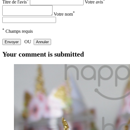
*
*
Titre de l'avis
Votre avis
*
Votre nom
*
Champs requis
OU
Envoyer
Annuler
Your comment is submitted