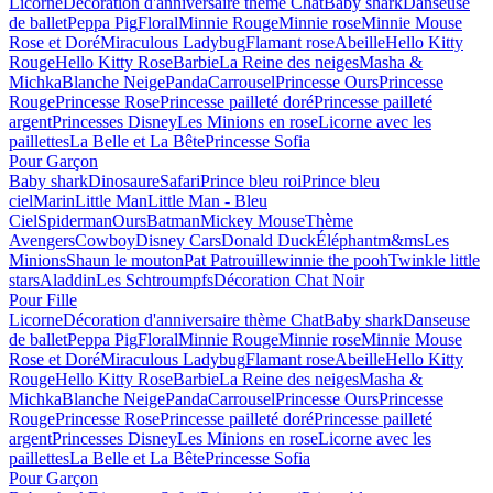
Licorne
Décoration d'anniversaire thème Chat
Baby shark
Danseuse
de ballet
Peppa Pig
Floral
Minnie Rouge
Minnie rose
Minnie Mouse
Rose et Doré
Miraculous Ladybug
Flamant rose
Abeille
Hello Kitty
Rouge
Hello Kitty Rose
Barbie
La Reine des neiges
Masha &
Michka
Blanche Neige
Panda
Carrousel
Princesse Ours
Princesse
Rouge
Princesse Rose
Princesse pailleté doré
Princesse pailleté
argent
Princesses Disney
Les Minions en rose
Licorne avec les
paillettes
La Belle et La Bête
Princesse Sofia
Pour Garçon
Baby shark
Dinosaure
Safari
Prince bleu roi
Prince bleu
ciel
Marin
Little Man
Little Man - Bleu
Ciel
Spiderman
Ours
Batman
Mickey Mouse
Thème
Avengers
Cowboy
Disney Cars
Donald Duck
Éléphant
m&ms
Les
Minions
Shaun le mouton
Pat Patrouille
winnie the pooh
Twinkle little
stars
Aladdin
Les Schtroumpfs
Décoration Chat Noir
Pour Fille
Licorne
Décoration d'anniversaire thème Chat
Baby shark
Danseuse
de ballet
Peppa Pig
Floral
Minnie Rouge
Minnie rose
Minnie Mouse
Rose et Doré
Miraculous Ladybug
Flamant rose
Abeille
Hello Kitty
Rouge
Hello Kitty Rose
Barbie
La Reine des neiges
Masha &
Michka
Blanche Neige
Panda
Carrousel
Princesse Ours
Princesse
Rouge
Princesse Rose
Princesse pailleté doré
Princesse pailleté
argent
Princesses Disney
Les Minions en rose
Licorne avec les
paillettes
La Belle et La Bête
Princesse Sofia
Pour Garçon