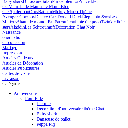
Baby shark
Dinosaure
Safari
Prince bleu roi
Prince bleu
ciel
Marin
Little Man
Little Man - Bleu
Ciel
Spiderman
Ours
Batman
Mickey Mouse
Thème
Avengers
Cowboy
Disney Cars
Donald Duck
Éléphant
m&ms
Les
Minions
Shaun le mouton
Pat Patrouille
winnie the pooh
Twinkle little
stars
Aladdin
Les Schtroumpfs
Décoration Chat Noir
Naissance
Graduation
Circoncision
Mariage
Impression
Articles Cadeaux
Articles de Décoration
Articles Publicitaires
Cartes de visite
Livraison
Catégorie
Anniversaire
Pour Fille
Licorne
Décoration d'anniversaire thème Chat
Baby shark
Danseuse de ballet
Peppa Pig