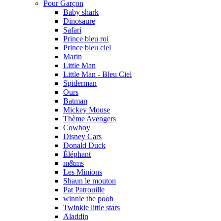
Pour Garçon
Baby shark
Dinosaure
Safari
Prince bleu roi
Prince bleu ciel
Marin
Little Man
Little Man - Bleu Ciel
Spiderman
Ours
Batman
Mickey Mouse
Thème Avengers
Cowboy
Disney Cars
Donald Duck
Éléphant
m&ms
Les Minions
Shaun le mouton
Pat Patrouille
winnie the pooh
Twinkle little stars
Aladdin