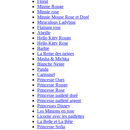
Floral
Minnie Rouge
Minnie rose
Minnie Mouse Rose et Doré
Miraculous Ladybug
Flamant rose
Abeille
Hello Kitty Rouge
Hello Kitty Rose
Barbie
La Reine des neiges
Masha & Michka
Blanche Neige
Panda
Carrousel
Princesse Ours
Princesse Rouge
Princesse Rose
Princesse pailleté doré
Princesse pailleté argent
Princesses Disney
Les Minions en rose
Licorne avec les paillettes
La Belle et La Bête
Princesse Sofia