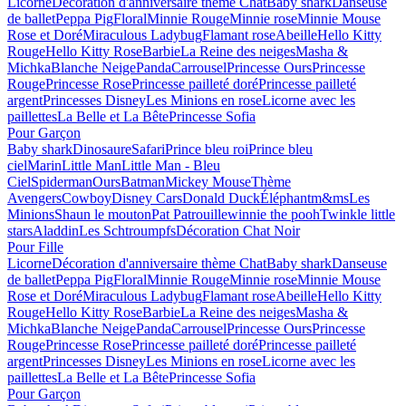
Licorne
Décoration d'anniversaire thème Chat
Baby shark
Danseuse
de ballet
Peppa Pig
Floral
Minnie Rouge
Minnie rose
Minnie Mouse
Rose et Doré
Miraculous Ladybug
Flamant rose
Abeille
Hello Kitty
Rouge
Hello Kitty Rose
Barbie
La Reine des neiges
Masha &
Michka
Blanche Neige
Panda
Carrousel
Princesse Ours
Princesse
Rouge
Princesse Rose
Princesse pailleté doré
Princesse pailleté
argent
Princesses Disney
Les Minions en rose
Licorne avec les
paillettes
La Belle et La Bête
Princesse Sofia
Pour Garçon
Baby shark
Dinosaure
Safari
Prince bleu roi
Prince bleu
ciel
Marin
Little Man
Little Man - Bleu
Ciel
Spiderman
Ours
Batman
Mickey Mouse
Thème
Avengers
Cowboy
Disney Cars
Donald Duck
Éléphant
m&ms
Les
Minions
Shaun le mouton
Pat Patrouille
winnie the pooh
Twinkle little
stars
Aladdin
Les Schtroumpfs
Décoration Chat Noir
Pour Fille
Licorne
Décoration d'anniversaire thème Chat
Baby shark
Danseuse
de ballet
Peppa Pig
Floral
Minnie Rouge
Minnie rose
Minnie Mouse
Rose et Doré
Miraculous Ladybug
Flamant rose
Abeille
Hello Kitty
Rouge
Hello Kitty Rose
Barbie
La Reine des neiges
Masha &
Michka
Blanche Neige
Panda
Carrousel
Princesse Ours
Princesse
Rouge
Princesse Rose
Princesse pailleté doré
Princesse pailleté
argent
Princesses Disney
Les Minions en rose
Licorne avec les
paillettes
La Belle et La Bête
Princesse Sofia
Pour Garçon