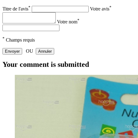
*
*
Titre de l'avis
Votre avis
*
Votre nom
*
Champs requis
OU
Envoyer
Annuler
Your comment is submitted